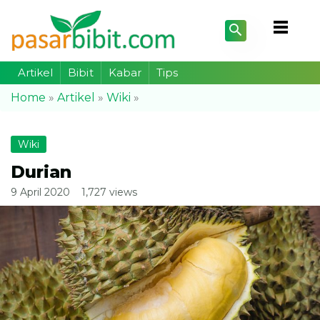
Artikel
Bibit
Kabar
Tips
Home
»
Artikel
»
Wiki
»
Wiki
Durian
9 April 2020
1,727 views