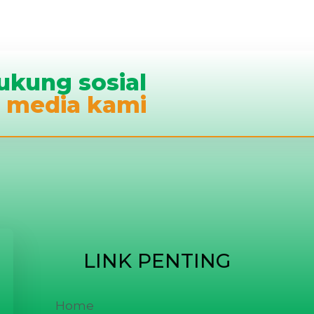
ukung sosial
media kami
LINK PENTING
Home