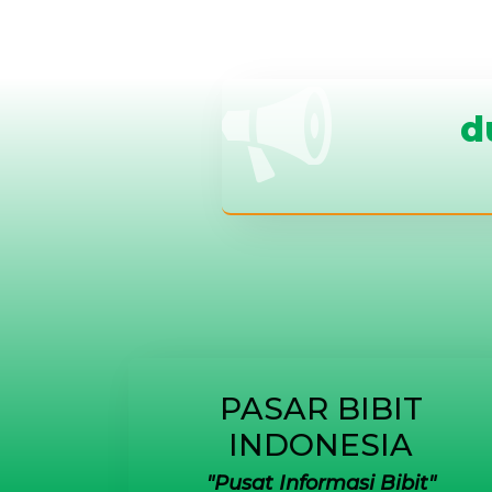
d
PASAR BIBIT
INDONESIA
Pusat Informasi Bibit