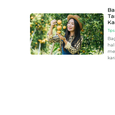
Ba
Ta
Ka
Tips
Ba
hal
me
kar