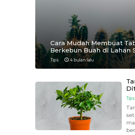
Cara Mudah Membuat Tabu
Berkebun Buah di Lahan 
Tips
4 bulan lalu
Ta
Di
Tips
Tan
set
ma
ber