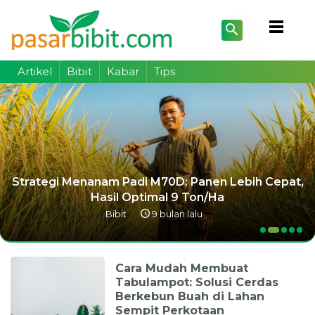
Artikel
Bibit
Kabar
Tips
10 Padi Unggul Paling Dicari Petani 2025: Potensi
Hasil 10 Ton/Ha!
Bibit
9 bulan lalu
Cara Mudah Membuat
Tabulampot: Solusi Cerdas
Berkebun Buah di Lahan
Sempit Perkotaan