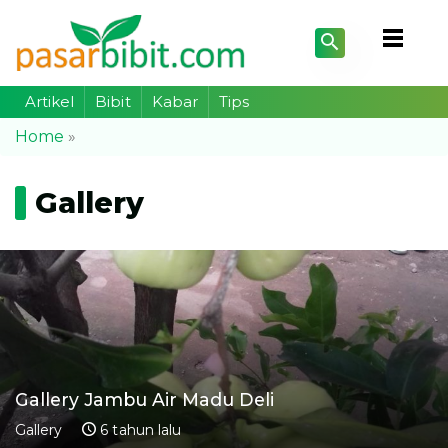
Artikel
Bibit
Kabar
Tips
Home
»
Gallery
Gallery Jambu Air Madu Deli
Gallery
6 tahun lalu