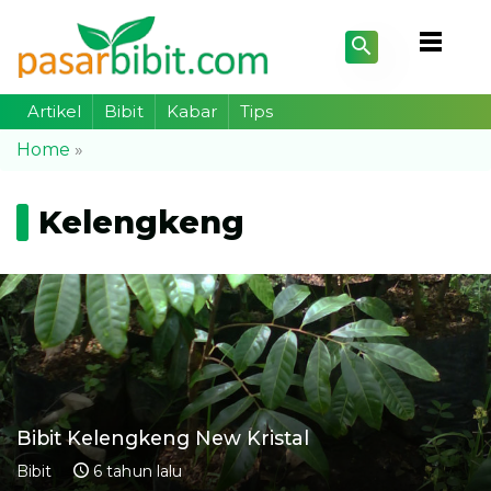
Artikel
Bibit
Kabar
Tips
Home
»
Kelengkeng
Bibit Kelengkeng New Kristal
Bibit
6 tahun lalu