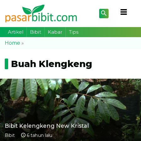
Artikel
Bibit
Kabar
Tips
Home
»
Buah Klengkeng
Bibit Kelengkeng New Kristal
Bibit
6 tahun lalu